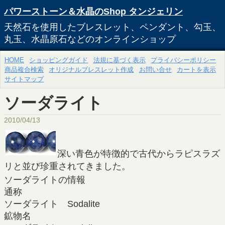
パワーストーン＆水晶のShop タンジェリン
天然石を使用したブレスレット、ペンダント、勾玉、
丸玉、水晶原石などのオンラインショップ
HOME
ショッピングガイド
法規に基づく表示
プライバシーポリシー
商品複合検索
オリジナルブレスレット作成
お問い合せ
カートを表示
サイトマップ
ソーダライト
2010/04/13
深い青色が特徴的で古代からラピスラズ
リと並び珍重されてきました。
ソーダライトの情報
通称
ソーダライト Sodalite
鉱物名