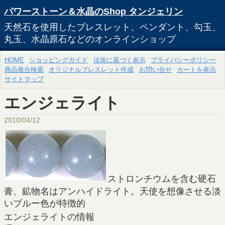
パワーストーン＆水晶のShop タンジェリン
天然石を使用したブレスレット、ペンダント、勾玉、
丸玉、水晶原石などのオンラインショップ
HOME
ショッピングガイド
法規に基づく表示
プライバシーポリシー
商品複合検索
オリジナルブレスレット作成
お問い合せ
カートを表示
サイトマップ
エンジェライト
2010/04/12
ストロンチウムを含む硬石
膏、鉱物名はアンハイドライト。天使を想像させる淡
いブルー色が特徴的
エンジェライトの情報