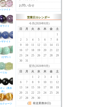
お問い合せ
ンツァイト
営業日カレンダー
今月(2026年8月)
ギライト
日
月
火
水
木
金
土
1
2
3
4
5
6
7
8
ンザナイト
9
10
11
12
13
14
15
16
17
18
19
20
21
22
23
24
25
26
27
28
29
（ひすい）
30
31
翌月(2026年9月)
日
月
火
水
木
金
土
ベリル
1
2
3
4
5
6
7
8
9
10
11
12
13
14
15
16
17
18
19
オン（黒水
晶）
20
21
22
23
24
25
26
27
28
29
30
(
発送業務休日)
ルクォーツ