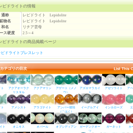
レピドライトの情報
通称
レピドライト Lepidolite
鉱物名
レピドライト Lepidolite
和名
リチア雲母
ース硬度
2.5～4
レピドライトの商品掲載ページ
レピドライトブレスレット
カテゴリの目次
イト
アクアオーラク
アクアマリン
アゲート（メノ
アズロマラカイ
アゼツライト
アベ
リスタル
ウ）
ト
イト
アメシスト
アラゴナイト
アンバー琥珀
イーグルアイ
インカローズ
エ
（こはく）
イト
オニキス
オパール
オブシディアン
ガーデンクオー
ガーネット
カ
ツ