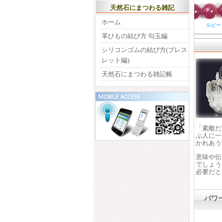
天然石にまつわる雑記
ホーム
ルビー
革ひもの結び方 勾玉編
シリコンゴムの結び方(ブレス
レット編)
天然石にまつわる雑記帳
「素敵だ
ぶ人に一
かれあう
意味や伝
でしょう
必要だと
パワ