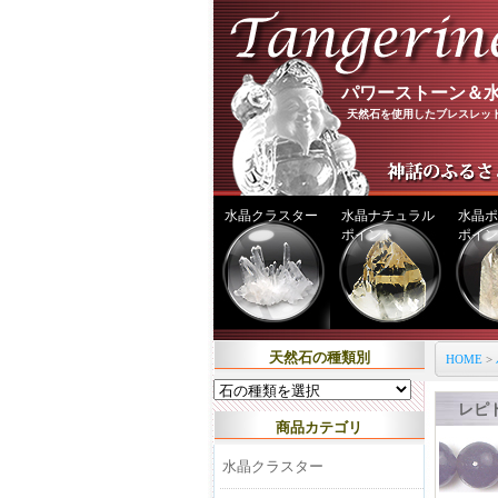
パワーストーン＆水
天然石を使用したブレスレッ
水晶クラスター
水晶ナチュラル
水晶ポ
ポイント
ポイン
天然石の種類別
HOME
>
レピ
商品カテゴリ
水晶クラスター