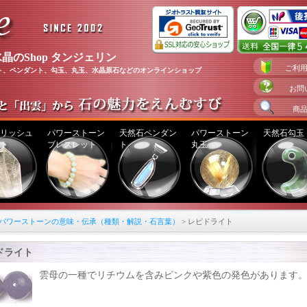
晶のShop タンジェリン
ご利
ト、ペンダント、勾玉、丸玉、水晶原石などのオンラインショップ
お問
商
リッシュ
パワーストーン
天然石ペンダン
パワーストーン
天然石勾玉
ト
ブレスレット
ト
丸玉
パワーストーンの意味・伝承（種類・解説・石言葉）
> レピドライト
ドライト
雲母の一種でリチウムを含みピンクや紫色の発色があります