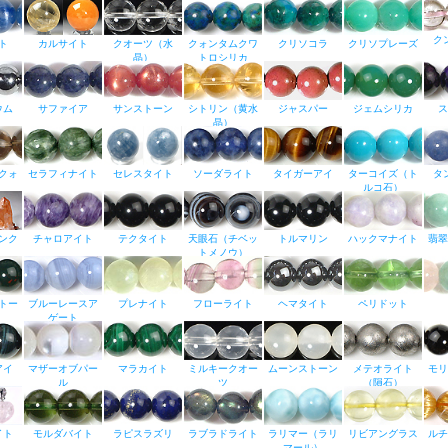
ク
ト
カルサイト
クオーツ（水
クォンタムクワ
クリソコラ
クリソプレーズ
晶）
トロシリカ
ウム
サファイア
サンストーン
シトリン（黄水
ジャスパー
ジェムシリカ
ス
晶）
クォ
セラフィナイト
セレスタイト
ソーダライト
タイガーアイ
ターコイズ（ト
タ
ルコ石）
ンク
チャロアイト
テクタイト
天眼石（チベッ
トルマリン
ハックマナイト
翡翠
トメノウ）
トー
ブルーレースア
プレナイト
フローライト
ヘマタイト
ペリドット
ゲート
アイ
マザーオブパー
マラカイト
ミルキークオー
ムーンストーン
メテオライト
モリ
ル
ツ
（隕石）
イト
モルダバイト
ラピスラズリ
ラブラドライト
ラリマー（ラリ
リビアングラス
ルチ
マール）