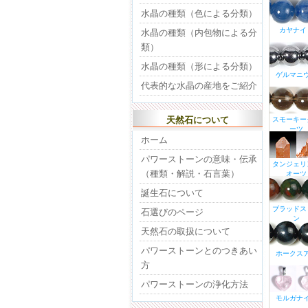
水晶の種類（色による分類）
カヤナイ
水晶の種類（内包物による分
類）
水晶の種類（形による分類）
ゲルマニ
代表的な水晶の産地をご紹介
天然石について
スモーキー
ーツ
ホーム
パワーストーンの意味・伝承
タンジェリ
（種類・解説・石言葉）
オーツ
誕生石について
ブラッドス
石選びのページ
ン
天然石の取扱について
パワーストーンとのつきあい
ホークス
方
パワーストーンの浄化方法
モルガナ