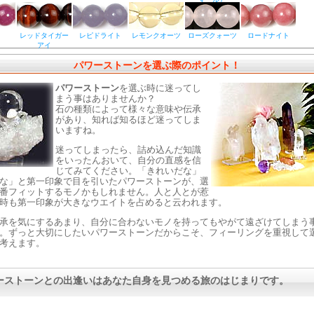
レッドタイガー
レピドライト
レモンクオーツ
ローズクォーツ
ロードナイト
アイ
パワーストーンを選ぶ際のポイント！
パワーストーン
を選ぶ時に迷ってし
まう事はありませんか？
石の種類によって様々な意味や伝承
があり、知れば知るほど迷ってしま
いますね。
迷ってしまったら、詰め込んだ知識
をいったんおいて、自分の直感を信
じてみてください。「きれいだな」
な」と第一印象で目を引いたパワーストーンが、選
番フィットするモノかもしれません。人と人とが惹
時も第一印象が大きなウエイトを占めると云われます。
承を気にするあまり、自分に合わないモノを持ってもやがて遠ざけてしまう
。ずっと大切にしたいパワーストーンだからこそ、フィーリングを重視して
考えます。
ーストーンとの出逢いはあなた自身を見つめる旅のはじまりです。