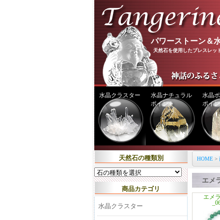
パワーストーン＆水
天然石を使用したブレスレッ
水晶クラスター
水晶ナチュラル
水晶ポ
ポイント
ポイン
天然石の種類別
HOME
>
エメ
商品カテゴリ
エメ
_0
水晶クラスター