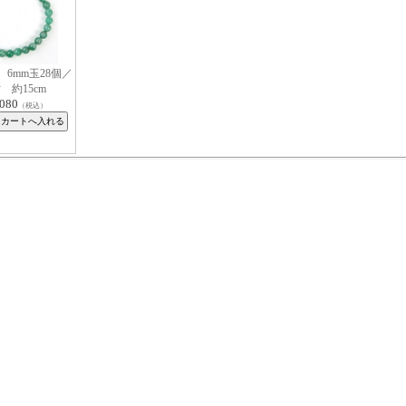
6mm玉28個／
 約15cm
,080
（税込）