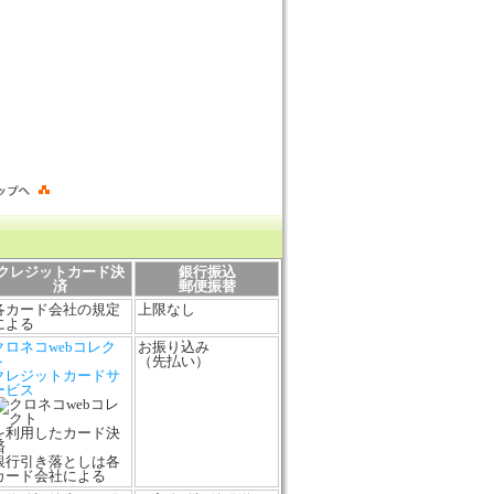
クレジットカード決
銀行振込
済
郵便振替
各カード会社の規定
上限なし
による
クロネコwebコレク
お振り込み
ト
（先払い）
クレジットカードサ
ービス
を利用したカード決
済
銀行引き落としは各
カード会社による