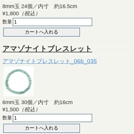
8mm玉 24個／内寸 約16.5cm
¥1,800
（税込）
数量
アマゾナイトブレスレット
アマゾナイトブレスレット_06b_035
6mm玉 30個／内寸 約16cm
¥1,500
（税込）
数量