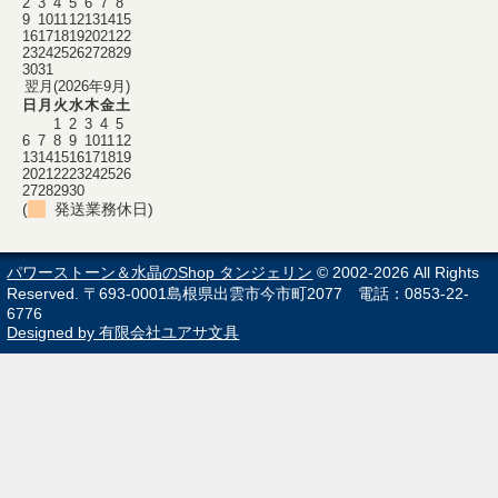
2
3
4
5
6
7
8
9
10
11
12
13
14
15
16
17
18
19
20
21
22
23
24
25
26
27
28
29
30
31
翌月(2026年9月)
日
月
火
水
木
金
土
1
2
3
4
5
6
7
8
9
10
11
12
13
14
15
16
17
18
19
20
21
22
23
24
25
26
27
28
29
30
(
発送業務休日)
パワーストーン＆水晶のShop タンジェリン
© 2002-2026 All Rights
Reserved. 〒693-0001島根県出雲市今市町2077 電話：0853-22-
6776
Designed by 有限会社ユアサ文具