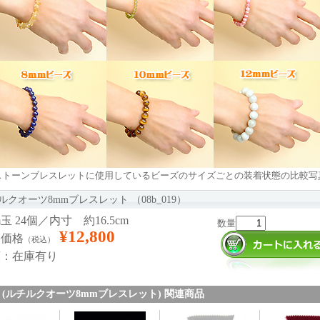
ストーンブレスレットに使用しているビーズのサイズごとの装着状態の比較写
ルクオーツ8mmブレスレット （08b_019）
m玉 24個／内寸 約16.5cm
数量
¥12,800
売価格
（税込）
庫：在庫有り
019 (ルチルクオーツ8mmブレスレット) 関連商品