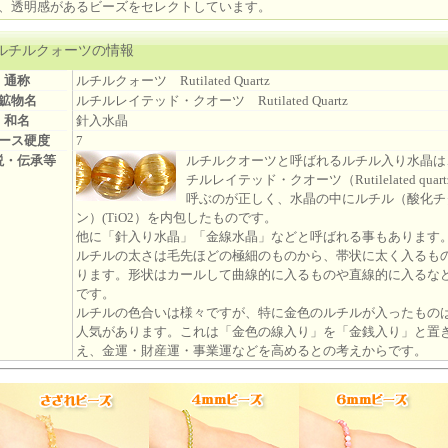
、透明感があるビーズをセレクトしています。
ルチルクォーツの情報
通称
ルチルクォーツ Rutilated Quartz
鉱物名
ルチルレイテッド・クオーツ Rutilated Quartz
和名
針入水晶
ース硬度
7
説・伝承等
ルチルクオーツと呼ばれるルチル入り水晶は
チルレイテッド・クオーツ（Rutilelated quar
呼ぶのが正しく、水晶の中にルチル（酸化チ
ン）(TiO2）を内包したものです。
他に「針入り水晶」「金線水晶」などと呼ばれる事もあります
ルチルの太さは毛先ほどの極細のものから、帯状に太く入るも
ります。形状はカールして曲線的に入るものや直線的に入るな
です。
ルチルの色合いは様々ですが、特に金色のルチルが入ったもの
人気があります。これは「金色の線入り」を「金銭入り」と置
え、金運・財産運・事業運などを高めるとの考えからです。