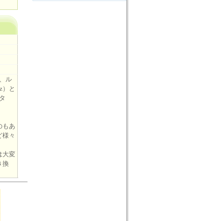
、ル
tz）と
タ
。
のもあ
ど様々
は大変
き換