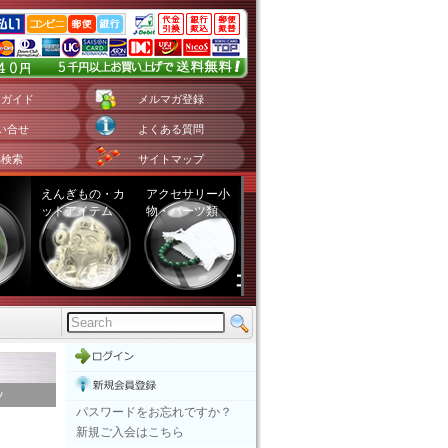
用ガイド
メルマガ登録
い合せ
よくある質問
品検索
サイトマップ
えんぎもの・カ
アクセサリー小
ットアイテム
物・パーツ類
ッ
パスワードをお忘れですか？
新規ご入会はこちら