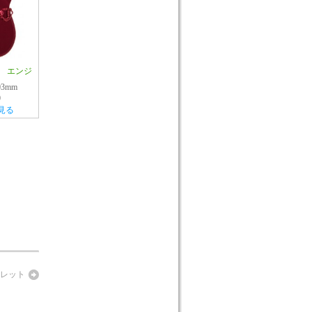
 エンジ
03mm
0
見る
レット