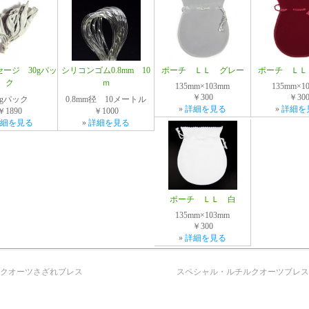
ージ 30gパッ
シリコンゴム0.8mm 10
ポーチ ＬＬ グレー
ポーチ ＬＬ
ク
ｍ
135mm×103mm
135mm×1
￥300
￥30
0gパック
0.8mm径 10メートル
»
詳細を見る
»
詳細を
￥1890
￥1000
細を見る
»
詳細を見る
ポーチ ＬＬ 白
135mm×103mm
￥300
»
詳細を見る
クオーツさざれブレス
スペシャル・ルチルクオーツブレス