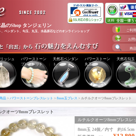
晶のShop タンジェリン
ご利
ト、ペンダント、勾玉、丸玉、水晶原石などのオンラインショップ
お問
商
リッシュ
パワーストーン
天然石ペンダン
パワーストーン
天然石勾玉
ト
ブレスレット
ト
丸玉
商品
>
パワーストーンブレスレット
>
8mm玉ブレス
> ルチルクオーツ8mmブレスレット
ルクオーツ8mmブレスレット
ルチルクオーツ8mmブレスレ
ト （08b_019）
8mm玉 24個／内寸 約16.5cm