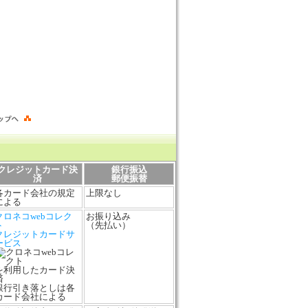
クレジットカード決
銀行振込
済
郵便振替
各カード会社の規定
上限なし
による
クロネコwebコレク
お振り込み
ト
（先払い）
クレジットカードサ
ービス
を利用したカード決
済
銀行引き落としは各
カード会社による