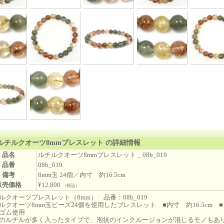
ルチルクオーツ8mmブレスレット の詳細情報
品名
ルチルクオーツ8mmブレスレット _ 08b_019
品番
08b_019
備考
8mm玉 24個／内寸 約16.5cm
販売価格
¥12,800
（税込）
ルクオーツブレスレット（8mm） 品番：08b_019
ルクオーツ8mm玉ビーズ24個を使用したブレスレット ■内寸 約16.5cm 
ゴム使用
のルチルが多く入ったタイプで、泡状のインクルージョンが混じるモノもあ