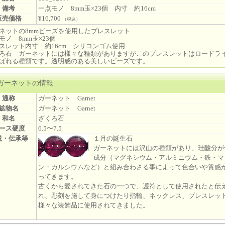
備考
一点モノ 8mm玉×23個 内寸 約16cm
販売価格
¥16,700
（税込）
ネットの8mmビーズを使用したブレスレット
モノ 8mm玉×23個
スレット内寸 約16cm シリコンゴム使用
ろ石 ガーネットには様々な種類がありますがこのブレスレットはロードラ
ばれる種類です。透明感のある美しいビーズです。
ガーネットの情報
通称
ガーネット Garnet
鉱物名
ガーネット Garnet
和名
ざくろ石
ース硬度
6.5〜7.5
説・伝承等
１月の誕生石
ガーネットには沢山の種類があり、珪酸分が
成分（マグネシウム・アルミニウム・鉄・マ
ン・カルシウムなど）と組み合わさる事によって色合いや質感
ってきます。
古くから愛されてきた石の一つで、護符として使用されたと伝
れ、彫刻を施して身につけたり指輪、ネックレス、ブレスレッ
様々な装飾品に使用されてきました。