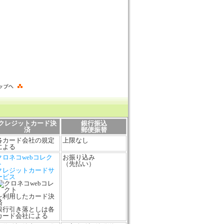
クレジットカード決
銀行振込
済
郵便振替
各カード会社の規定
上限なし
による
クロネコwebコレク
お振り込み
ト
（先払い）
クレジットカードサ
ービス
を利用したカード決
済
銀行引き落としは各
カード会社による