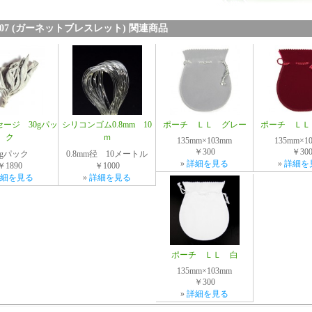
02607 (ガーネットブレスレット) 関連商品
ージ 30gパッ
シリコンゴム0.8mm 10
ポーチ ＬＬ グレー
ポーチ ＬＬ
ク
ｍ
135mm×103mm
135mm×1
￥300
￥30
0gパック
0.8mm径 10メートル
»
詳細を見る
»
詳細を
￥1890
￥1000
細を見る
»
詳細を見る
ポーチ ＬＬ 白
135mm×103mm
￥300
»
詳細を見る