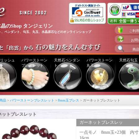
晶のShop タンジェリン
ご利
ト、ペンダント、勾玉、丸玉、水晶原石などのオンラインショップ
お問
商
リッシュ
パワーストーン
天然石ペンダン
パワーストーン
天然石勾玉
ト
ブレスレット
ト
丸玉
商品
>
パワーストーンブレスレット
>
8mm玉ブレス
> ガーネットブレスレット
ネットブレスレット
ガーネットブレスレッ
ト （08b_02607）
一点モノ 8mm玉×23個 内
16cm