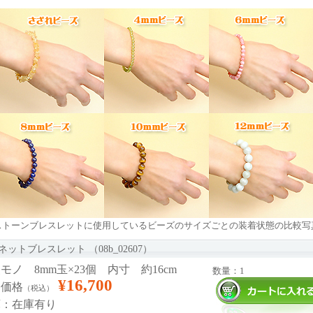
ストーンブレスレットに使用しているビーズのサイズごとの装着状態の比較写
ネットブレスレット （08b_02607）
モノ 8mm玉×23個 内寸 約16cm
数量：1
¥16,700
売価格
（税込）
庫：在庫有り