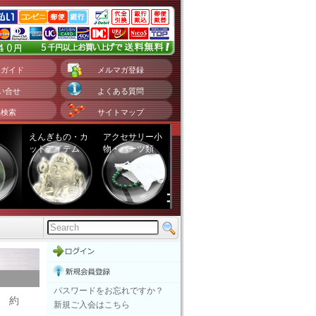
用ガイド
メルマガ登録
い合せ
よくある質問
品検索
サイトマップ
えんぎもの・カ
アクセサリー小
ットアイテム
物・パーツ類
パスワードをお忘れですか？
寸 約
新規ご入会はこちら