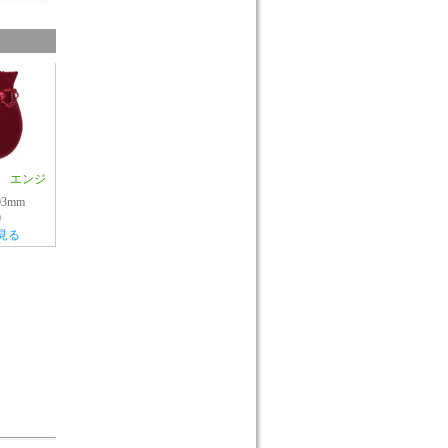
 エンジ
03mm
0
見る