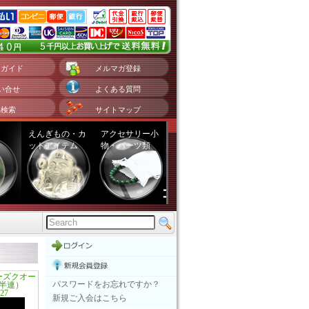
用ガイド
メルマガ登録
い合せ
よくある質問
品検索
サイトマップ
えんぎもの・カ
アクセサリー小
ットアイテム
物・パーツ類
ーズクオー
パスワードをお忘れですか？
半連）
27
新規ご入会はこちら