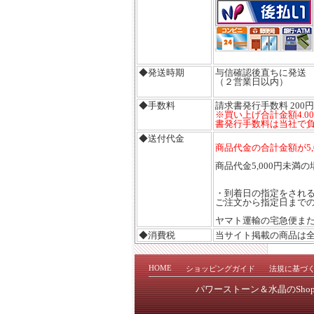
◆発送時期
与信確認後直ちに発送
（２営業日以内）
◆手数料
請求書発行手数料 200円
※買い上げ合計金額4.0
書発行手数料は当社で
◆送付代金
商品代金の合計金額が5
商品代金5,000円未
・到着日の指定をされ
ご注文から指定日まで
ヤマト運輸の宅急便ま
◆消費税
当サイト掲載の商品は
HOME
ショッピングガイド
法規に基づ
パワーストーン＆水晶のSho