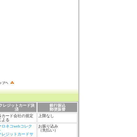
クレジットカード決
銀行振込
済
郵便振替
各カード会社の規定
上限なし
による
クロネコwebコレク
お振り込み
ト
（先払い）
クレジットカードサ