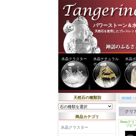
パワーストーン＆水
天然石を使用したブレスレッ
水晶クラスター
水晶ナチュラル
水晶ポ
ポイント
ポイン
天然石の種類別
HOME
>
クリ
商品カテゴリ
8mmク
ツビ
水晶クラスター
_