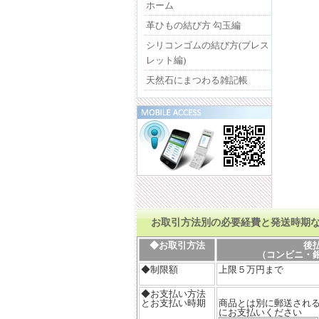
ホーム
革ひもの結び方 勾玉編
シリコンゴムの結び方(ブレス
レット編)
天然石にまつわる雑記帳
お取引方法別の必要経費と発送時期
◆お取引方法
後
（コンビニ・
◆制限額
上限５万円まで
◆お支払い方法
とお支払い時期
商品とは別に郵送される
にお支払いください