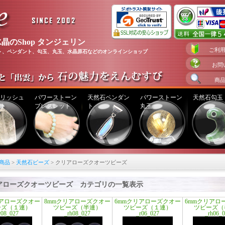
晶のShop タンジェリン
ご利
ト、ペンダント、勾玉、丸玉、水晶原石などのオンラインショップ
お問
商
リッシュ
パワーストーン
天然石ペンダン
パワーストーン
天然石勾玉
ト
ブレスレット
ト
丸玉
商品
>
天然石ビーズ
> クリアローズクオーツビーズ
アローズクオーツビーズ カテゴリの一覧表示
リアローズクオー
8mmクリアローズクオー
6mmクリアローズクオー
6mmクリアロ
ーズ（１連）
ツビーズ（半連）
ツビーズ（１連）
ツビーズ（
r08_027
_rh08_027
_r06_027
_rh06_0