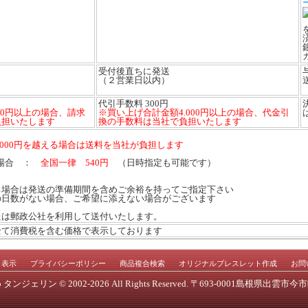
受付後直ちに発送
（２営業日以内）
代引手数料 300円
00円以上の場合、請求
※買い上げ合計金額4.000円以上の場合、代金引
負担いたします
換の手数料は当社で負担いたします
,000円を越える場合は送料を当社が負担します
満の場合 ：
全国一律 540円
（日時指定も可能です）
る場合は発送の準備期間を含めご余裕を持ってご指定下さい
の日数がない場合、ご希望に添えない場合がございます
たは郵政公社を利用して送付いたします。
全て消費税を含む価格で表示しております
く表示
プライバシーポリシー
商品複合検索
オリジナルブレスレット作成
お問
p タンジェリン
© 2002-2026 All Rights Reserved. 〒693-0001島根県出雲市