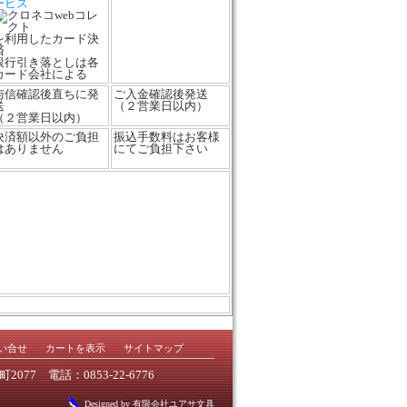
ービス
を利用したカード決
済
銀行引き落としは各
カード会社による
与信確認後直ちに発
ご入金確認後発送
送
（２営業日以内）
（２営業日以内）
決済額以外のご負担
振込手数料はお客様
はありません
にてご負担下さい
い合せ
カートを表示
サイトマップ
今市町2077 電話：0853-22-6776
Designed by 有限会社ユアサ文具