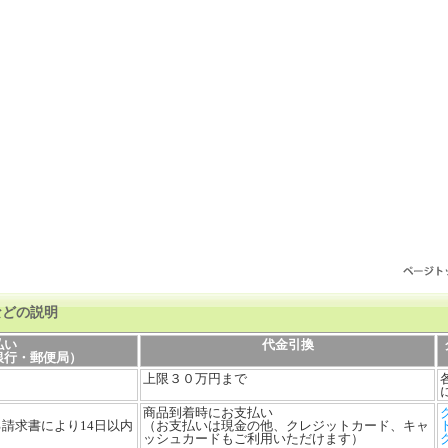
などの説明
払い
代金引換
銀行・郵便局）
上限３０万円まで
商品到着時にお支払い
請求書により14日以内
（お支払いは現金の他、クレジットカード、キャ
ッシュカードもご利用いただけます）