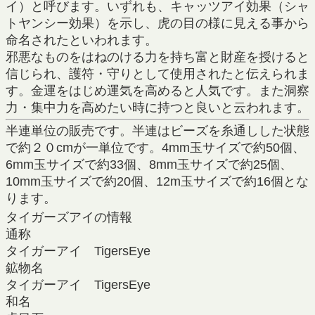
イ）と呼びます。いずれも、キャッツアイ効果（シャ
トヤンシー効果）を示し、虎の目の様に見える事から
命名されたといわれます。
邪悪なものをはねのける力を持ち富と財産を授けると
信じられ、護符・守りとして使用されたと伝えられま
す。金運をはじめ運気を高めると人気です。また洞察
力・集中力を高めたい時に持つと良いと云われます。
半連単位の販売です。半連はビーズを糸通しした状態
で約２０cmが一単位です。4mm玉サイズで約50個、
6mm玉サイズで約33個、8mm玉サイズで約25個、
10mm玉サイズで約20個、12m玉サイズで約16個とな
ります。
タイガーズアイの情報
通称
タイガーアイ TigersEye
鉱物名
タイガーアイ TigersEye
和名