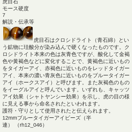
虎目石
モース硬度
7
解説・伝承等
虎目石はクロシドライト（青石綿）とい
う鉱物に珪酸分が染み込んで硬くなったものです。ク
ロシドライト本来の色は灰青色ですが、酸化して金褐
色や黄褐色などに変化することで、黄褐色に近いもの
をタイガーアイ、赤褐色に近いものをレッドタイガー
アイ、本来の濃い青灰色に近いものをブルータイガー
アイ（ホークスアイ）と呼びます。また灰褐色のもの
をイーグルアイと呼んでいます。いずれも、キャッツ
アイ効果（シャトヤンシー効果）を示し、虎の目の様
に見える事から命名されたといわれます。
護符・守りとして使用されたと伝えられます。
12mmブルータイガーアイビーズ（半
連） （rh12_046）