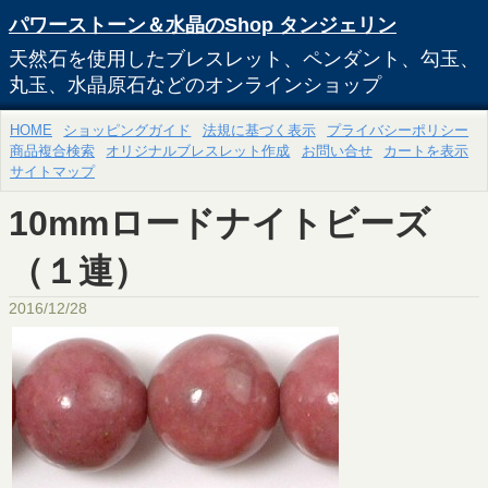
パワーストーン＆水晶のShop タンジェリン
天然石を使用したブレスレット、ペンダント、勾玉、
丸玉、水晶原石などのオンラインショップ
HOME
ショッピングガイド
法規に基づく表示
プライバシーポリシー
商品複合検索
オリジナルブレスレット作成
お問い合せ
カートを表示
サイトマップ
10mmロードナイトビーズ
（１連）
2016/12/28