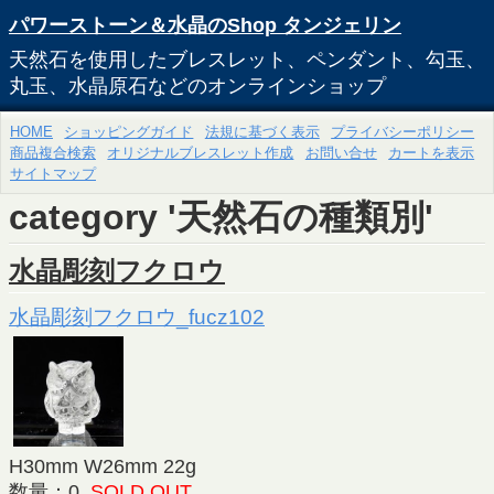
パワーストーン＆水晶のShop タンジェリン
天然石を使用したブレスレット、ペンダント、勾玉、
丸玉、水晶原石などのオンラインショップ
HOME
ショッピングガイド
法規に基づく表示
プライバシーポリシー
商品複合検索
オリジナルブレスレット作成
お問い合せ
カートを表示
サイトマップ
category '天然石の種類別'
水晶彫刻フクロウ
水晶彫刻フクロウ_fucz102
H30mm W26mm 22g
数量：0
SOLD OUT