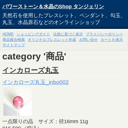
パワーストーン＆水晶のShop タンジェリン
天然石を使用したブレスレット、ペンダント、勾玉、
丸玉、水晶原石などのオンラインショップ
HOME
ショッピングガイド
法規に基づく表示
プライバシーポリシー
商品複合検索
オリジナルブレスレット作成
お問い合せ
カートを表示
サイトマップ
category '商品'
インカローズ丸玉
インカローズ丸玉_inbo002
一点限りの品 サイズ：径16mm 11g