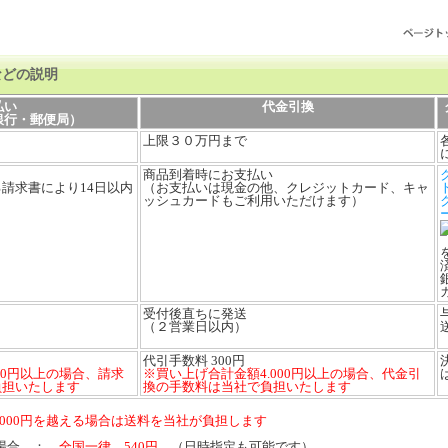
などの説明
払い
代金引換
銀行・郵便局）
上限３０万円まで
商品到着時にお支払い
請求書により14日以内
（お支払いは現金の他、クレジットカード、キャ
ッシュカードもご利用いただけます）
受付後直ちに発送
（２営業日以内）
代引手数料 300円
00円以上の場合、請求
※買い上げ合計金額4.000円以上の場合、代金引
負担いたします
換の手数料は当社で負担いたします
,000円を越える場合は送料を当社が負担します
満の場合 ：
全国一律 540円
（日時指定も可能です）