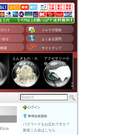
用ガイド
メルマガ登録
い合せ
よくある質問
品検索
サイトマップ
えんぎもの・カ
アクセサリー小
ットアイテム
物・パーツ類
パスワードをお忘れですか？
5cm
新規ご入会はこちら