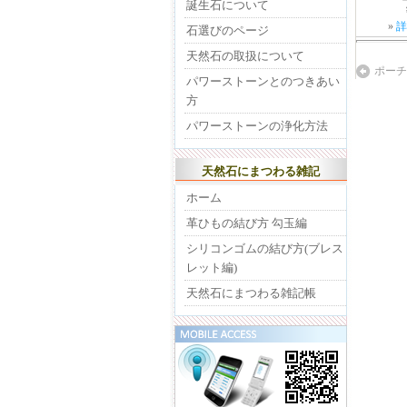
誕生石について
»
詳
石選びのページ
天然石の取扱について
ポーチ
パワーストーンとのつきあい
方
パワーストーンの浄化方法
天然石にまつわる雑記
ホーム
革ひもの結び方 勾玉編
シリコンゴムの結び方(ブレス
レット編)
天然石にまつわる雑記帳