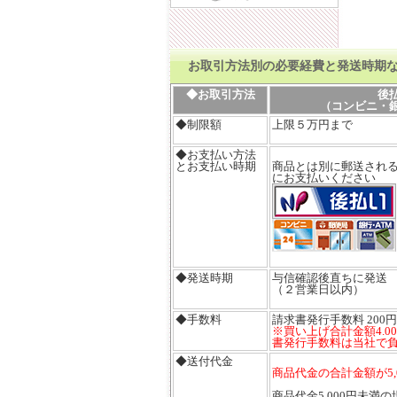
お取引方法別の必要経費と発送時期
◆お取引方法
後
（コンビニ・
◆制限額
上限５万円まで
◆お支払い方法
とお支払い時期
商品とは別に郵送される
にお支払いください
◆発送時期
与信確認後直ちに発送
（２営業日以内）
◆手数料
請求書発行手数料 200円
※買い上げ合計金額4.0
書発行手数料は当社で
◆送付代金
商品代金の合計金額が5
商品代金5,000円未