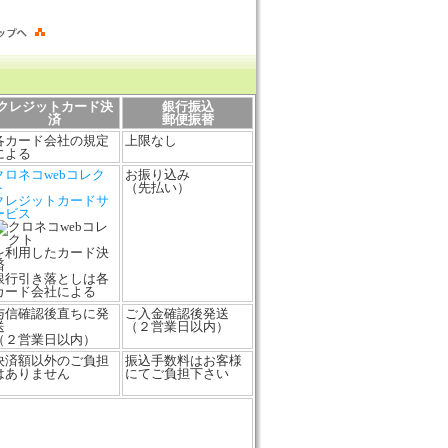
クレジットカード決
銀行振込
済
郵便振替
各カード会社の規定
上限なし
による
クロネコwebコレク
お振り込み
ト
（先払い）
クレジットカードサ
ービス
を利用したカード決
済
銀行引き落としは各
カード会社による
与信確認後直ちに発
ご入金確認後発送
送
（２営業日以内）
（２営業日以内）
決済額以外のご負担
振込手数料はお客様
はありません
にてご負担下さい