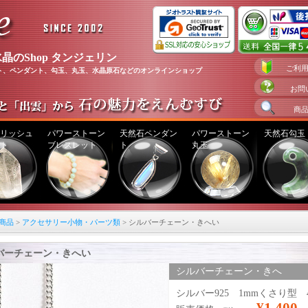
晶のShop タンジェリン
ご利
ト、ペンダント、勾玉、丸玉、水晶原石などのオンラインショップ
お問
商
リッシュ
パワーストーン
天然石ペンダン
パワーストーン
天然石勾玉
ト
ブレスレット
ト
丸玉
商品
>
アクセサリー小物・パーツ類
> シルバーチェーン・きへい
バーチェーン・きへい
シルバーチェーン・きへ
い （ptch022）
シルバー925 1mmくさり型 4