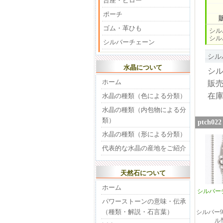
台座・ピロー
ポーチ
ゴム・革ひも
シル
シル
シルバーチェーン
シル
水晶について
シル
ホーム
販
在
水晶の種類（色による分類）
水晶の種類（内包物による分
類）
ptch
水晶の種類（形による分類）
代表的な水晶の産地をご紹介
天然石について
ホーム
シルバー
パワーストーンの意味・伝承
（種類・解説・石言葉）
シルバー92
ル