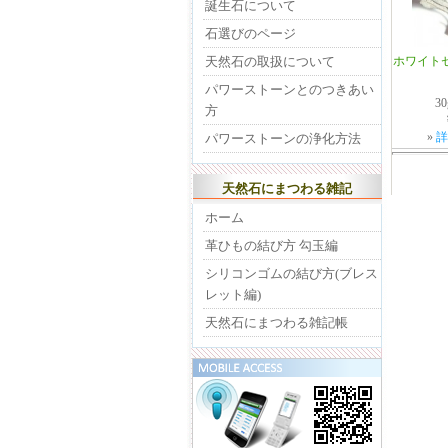
誕生石について
石選びのページ
ホワイトセ
天然石の取扱について
パワーストーンとのつきあい
3
方
»
詳
パワーストーンの浄化方法
天然石にまつわる雑記
ホーム
革ひもの結び方 勾玉編
シリコンゴムの結び方(ブレス
レット編)
天然石にまつわる雑記帳