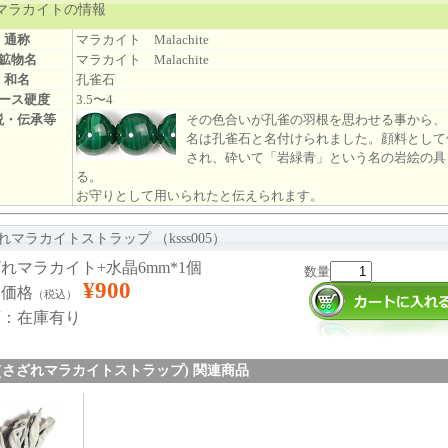
マラカイトの情報
通称
マラカイト Malachite
鉱物名
マラカイト Malachite
和名
孔雀石
ース硬度
3.5〜4
説・伝承等
その色合いが孔雀の羽根を思わせる事から、
名は孔雀石と名付けられました。顔料として
され、砕いて「岩緑青」という名の岩絵の具
る。
お守りとして用いられたと伝えられます。
れマラカイトストラップ （ksss005）
れマラカイト+水晶6mm*1個
数量
¥900
売価格
（税込）
庫：在庫有り
005 (さざれマラカイトストラップ) 関連商品