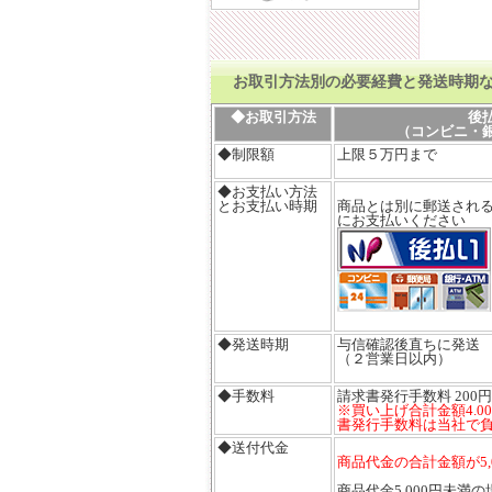
お取引方法別の必要経費と発送時期
◆お取引方法
後
（コンビニ・
◆制限額
上限５万円まで
◆お支払い方法
とお支払い時期
商品とは別に郵送される
にお支払いください
◆発送時期
与信確認後直ちに発送
（２営業日以内）
◆手数料
請求書発行手数料 200円
※買い上げ合計金額4.0
書発行手数料は当社で
◆送付代金
商品代金の合計金額が5
商品代金5,000円未