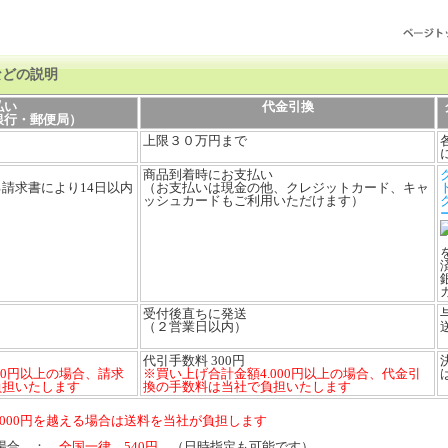
などの説明
払い
代金引換
銀行・郵便局）
上限３０万円まで
商品到着時にお支払い
請求書により14日以内
（お支払いは現金の他、クレジットカード、キャ
ッシュカードもご利用いただけます）
受付後直ちに発送
（２営業日以内）
代引手数料 300円
00円以上の場合、請求
※買い上げ合計金額4.000円以上の場合、代金引
負担いたします
換の手数料は当社で負担いたします
,000円を越える場合は送料を当社が負担します
満の場合 ：
全国一律 540円
（日時指定も可能です）