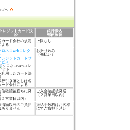
クレジットカード決
銀行振込
済
郵便振替
各カード会社の規定
上限なし
による
クロネコwebコレク
お振り込み
ト
（先払い）
クレジットカードサ
ービス
を利用したカード決
済
銀行引き落としは各
カード会社による
与信確認後直ちに発
ご入金確認後発送
送
（２営業日以内）
（２営業日以内）
決済額以外のご負担
振込手数料はお客様
はありません
にてご負担下さい