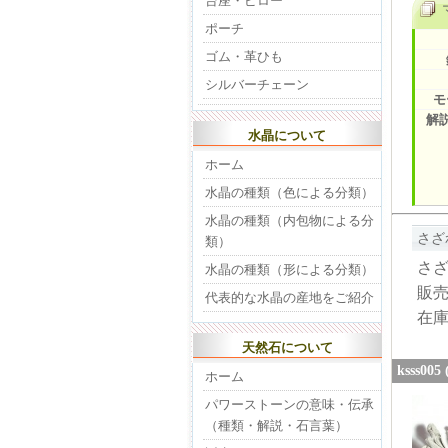
台座・ピロー
ポーチ
ゴム・革ひも
シルバーチェーン
モ
解
水晶について
ホーム
水晶の種類（色による分類）
水晶の種類（内包物による分
さざ
類）
さざ
水晶の種類（形による分類）
販
代表的な水晶の産地をご紹介
在
天然石について
ksss
ホーム
パワーストーンの意味・伝承
（種類・解説・石言葉）