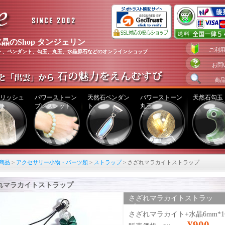
晶のShop タンジェリン
ご利
ト、ペンダント、勾玉、丸玉、水晶原石などのオンラインショップ
お問
商
リッシュ
パワーストーン
天然石ペンダン
パワーストーン
天然石勾玉
ト
ブレスレット
ト
丸玉
商品
>
アクセサリー小物・パーツ類
>
ストラップ
> さざれマラカイトストラップ
れマラカイトストラップ
さざれマラカイトストラッ
プ （ksss005）
さざれマラカイト+水晶6mm*