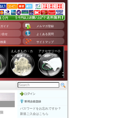
用ガイド
メルマガ登録
い合せ
よくある質問
品検索
サイトマップ
えんぎもの・カ
アクセサリー小
ットアイテム
物・パーツ類
パスワードをお忘れですか？
1個
新規ご入会はこちら