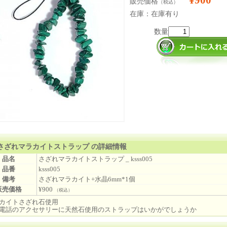
¥900
販売価格
（税込）
在庫：在庫有り
数量
さざれマラカイトストラップ の詳細情報
品名
さざれマラカイトストラップ _ ksss005
品番
ksss005
備考
さざれマラカイト+水晶6mm*1個
販売価格
¥900
（税込）
カイトさざれ石使用
電話のアクセサリーに天然石使用のストラップはいかがでしょうか