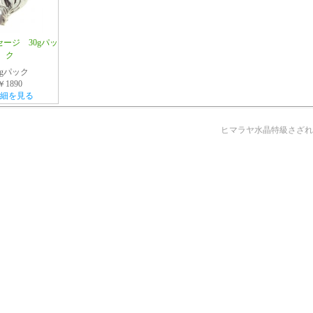
ージ 30gパッ
ク
0gパック
￥1890
細を見る
ヒマラヤ水晶特級さざれ 