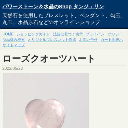
パワーストーン＆水晶のShop タンジェリン
天然石を使用したブレスレット、ペンダント、勾玉、
丸玉、水晶原石などのオンラインショップ
HOME
ショッピングガイド
法規に基づく表示
プライバシーポリシー
商品複合検索
オリジナルブレスレット作成
お問い合せ
カートを表示
サイトマップ
ローズクオーツハート
2022/05/23