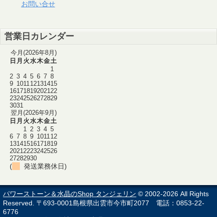
お問い合せ
営業日カレンダー
今月(2026年8月)
日
月
火
水
木
金
土
1
2
3
4
5
6
7
8
9
10
11
12
13
14
15
16
17
18
19
20
21
22
23
24
25
26
27
28
29
30
31
翌月(2026年9月)
日
月
火
水
木
金
土
1
2
3
4
5
6
7
8
9
10
11
12
13
14
15
16
17
18
19
20
21
22
23
24
25
26
27
28
29
30
(
発送業務休日)
パワーストーン＆水晶のShop タンジェリン
© 2002-2026 All Rights
Reserved. 〒693-0001島根県出雲市今市町2077 電話：0853-22-
6776